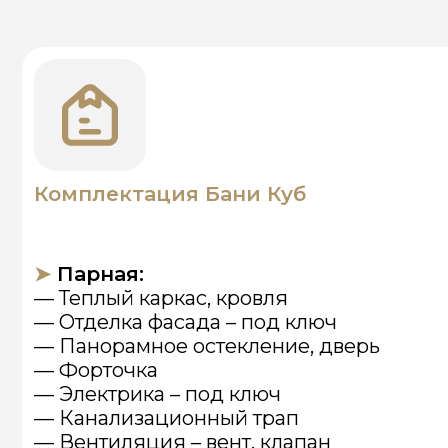
Комплектация Бани Куб
➤
Парная:
— Теплый каркас, кровля
— Отделка фасада – под ключ
— Панорамное остекление, дверь
— Форточка
— Электрика – под ключ
— Канализационный трап
— Вентиляция – вент. клапан
— Отделка термированной доской
— Пол – керамогранитная плитка
➤
Душевая:
— Теплый каркас, кровля
— Отделка фасада под ключ
— Панорамное остекление, дверь
— Вентиляция – вентилятор
— Электрика под ключ