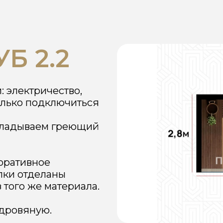
2.2
ктричество,
 подключиться
ываем греющий
ивное
отделаны
 же материала.
яную.
Общая площадь:
15 м² ДхШхВ: 2800х5400х3