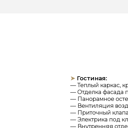
➤
Гостиная:
— Теплый каркас, кровля
— Отделка фасада под ключ
— Панорамное остекление, д
— Вентиляция воздушно
— Приточный клапан
— Электрика под ключ
— Внутренняя отделка под к
— Отопление теплые полы
— Кондиционер
➤
Беседка:
— Каркас без утепления, кров
— Отделка фасада под ключ
— Электрика – под ключ
— Внутренняя отделка – под 
— Полы – террасная доска•