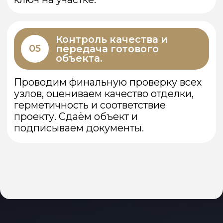
Как с нами связаться:
Тел.:
+7 980 536 36 36
Эл. Почта:
woronow.brand@ya.ru
Спс-про
Быстровозводимые здания в Воронеже
Садовая мебель в Воронеже
Остались вопросы?
Оставьте заявку, мы свяжемся с вами и
ответим на все ваши вопросы!