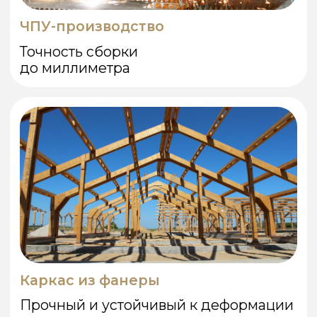
Договор и
02
проектирование
Подготавливаем проект и
смету, фиксируем
стоимость и сроки.
03
Производство на ЧПУ
Изготавливаем элементы
с высокой точностью на
собственных станках.
04
Доставка и монтаж
Доставляем комплект и
собираем дом под
ключ на участке.