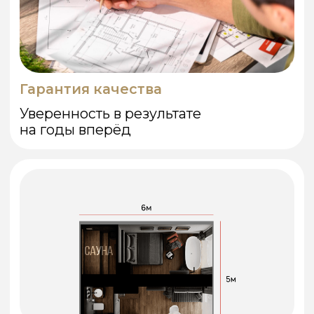
ОТПРАВИТЬ
Политика конфиденциальности
,
Оферта
ОТЗЫВЫ НАШИХ
КЛИЕНТОВ
СФЕРА — это не только
каркасные дома и бани.
Это доверие, комфорт и
уверенность в конечном
результате.
Александр К.
июль 2025
Выбирал дом для дачи, остановился