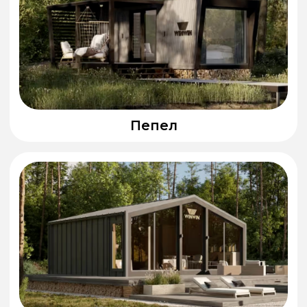
ЧПУ-производство
Точность сборки
до миллиметра
Каркас из фанеры
Прочный и устойчивый к деформации
материал