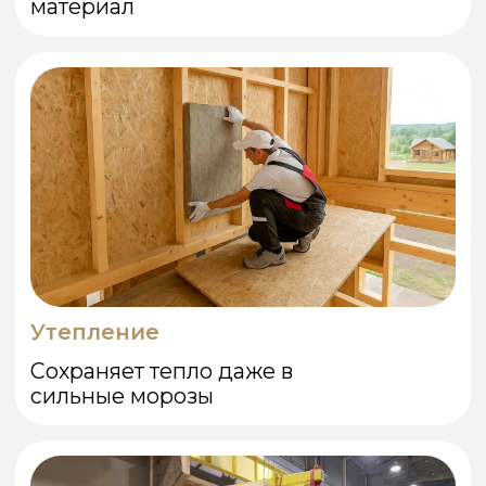
Контроль качества и
05
передача готового
объекта.
Проводим финальную проверку всех
узлов, оцениваем качество отделки,
герметичность и соответствие
проекту. Сдаём объект и
подписываем документы.
ПОДБЕРЕМ
КАРКАС