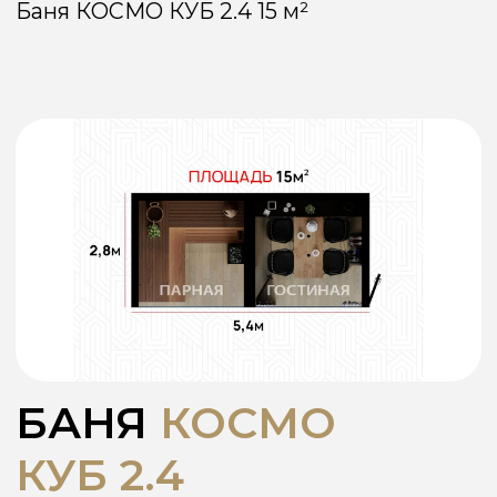
БАНЯ
КОСМО
КУБ 2.4
В бане уже проведены все
коммуникации: электричество,
водопровод и канализация. Вам
останется лишь подключиться к общим
сетям на участке.
Чтобы трубы не замерзали зимой, мы
устанавливаем греющий кабель.
В парной есть окно для проветривания,
форточка, декоративное освещение и
водяной кран. Стены и потолок отделаны
деревом, полки сделаны из липы.
Печь можно выбрать: электрическую или
дровяную.