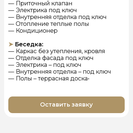
Графит
Корица