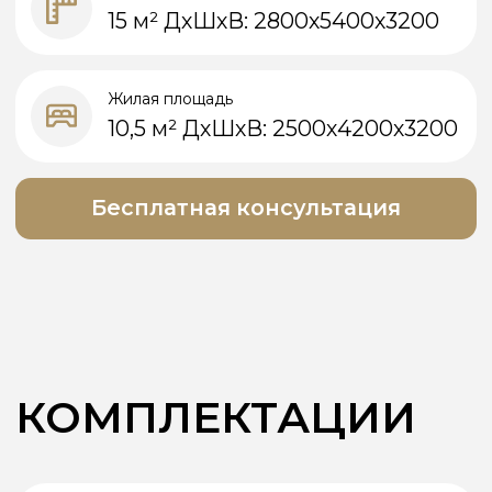
Комплектация Бани Куб
➤
Парная:
— Теплый каркас, кровля
— Отделка фасада – под ключ
— Панорамное остекление, дверь
— Форточка
— Электрика – под ключ
— Канализационный трап
— Вентиляция – вент. клапан
— Отделка термированной доской
— Пол – керамогранитная плитка
➤
Душевая:
— Теплый каркас, кровля
— Отделка фасада под ключ
— Панорамное остекление, дверь
— Вентиляция – вентилятор
— Электрика под ключ
— Внутренняя отделка под ключ
— Смеситель, раковина с тумбой,
зеркало
— Полотенцесушитель
— Душевая зона с сухим трапом
— Душевой гарнитур
— Унитаз
— Бойлер 50л