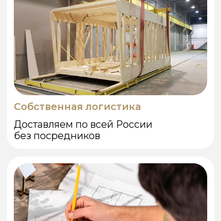
ПОД ВАШ ПРОЕКТ
Расскажите, какой дом или баню вы
хотите — мы подберем идеальный
каркас под ваш проект, подготовим
детальное коммерческое предложение.
Я даю
согласие на обработку
персональных данных
в
соответствии с
политикой
конфиденциальности