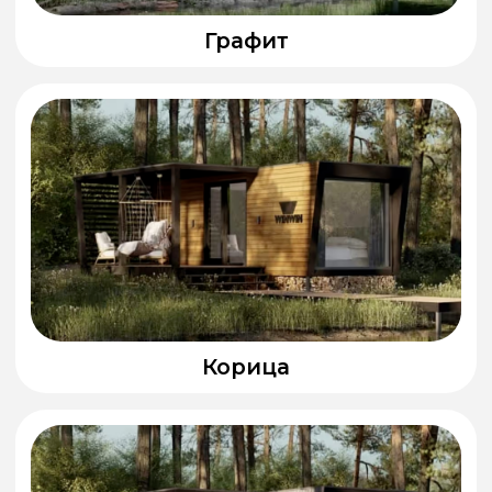
ПРЕИМУЩЕСТВА
НАШИХ
ДОМИКОВ И БАНЬ
Мы используем современные
технологии и надёжные материалы,
чтобы ваш дом был тёплым, прочным
и долговечным. Каждая деталь
продумана — от производства до
установки на вашем участке.