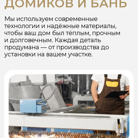
ваш бюджет и задачи
КАК МЫ
РАБОТАЕМ
От первого звонка до готового дома
проходит всего несколько недель.
Мы сопровождаем клиента на каждом
этапе — прозрачно, без задержек и с
гарантией результата.
01
Консультация и замер
Помогаем выбрать проект, учитываем
ваши пожелания и особенности
участка.