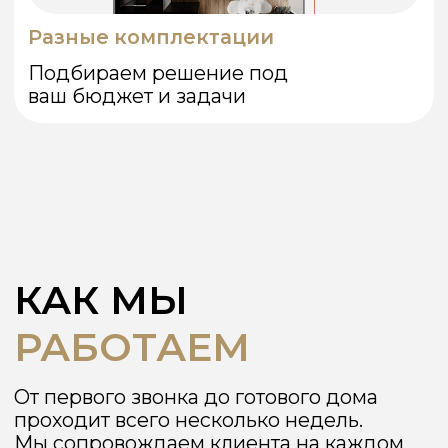
на проекте «S-21». Сборка заняла
меньше недели! Всё чётко, без
перекосов, как на картинке. Спасибо
за внимание к деталям.
Екатерина Л.
июнь 2025
Очень понравилось, как всё
организовано — от консультации до
монтажа. Дом получился тёплым,
уютным и современным. Рекомендую!
Владимир П.
июнь 2025
Меня приятно удивило качество
материала и обработки LVL-бруса.
Сфера превзошла мои ожидания по
сравнению с обычными каркасными
домами.