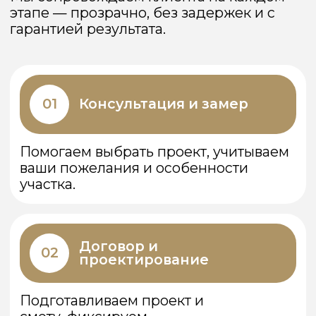
Наталья и Сергей М.
май 2025
Наш дом стал лучшим решением для
семьи. Просторный, светлый,
произвели и установили достаточно
быстро. Отдельное спасибо за скидку.
Антон Д.
март 2025
Я инженер, и мне важно качество
сборки. Всё подогнано идеально, ЧПУ
рулит! Даже сборщики сказали, что
давно так удобно не работали.
Мария Г.
июль 2025