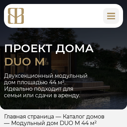
ПРОЕКТ ДОМА
DUO M
Двухсекционный модульный
дом площадью 44 м².
Идеально подходит для
семьи или сдачи в аренду.
Главная страница
—
Каталог домов
—
Модульный дом DUO M 44 м²