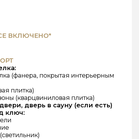
)
цвиниловая плитка)
рь в сауну (если есть)
к)
ушевой
м
ка, унитаз
ой модуль)