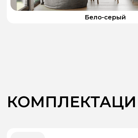
КОМПЛЕКТАЦИИ
Комплектация "КОМФОРТ"
➤
Утепленный каркас
➤
Кровля
➤
Внешняя отделка фасада – под ключ
➤
Внутренняя отделка фасада – черновая