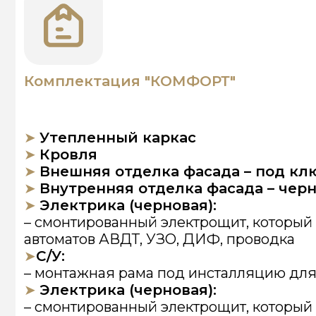
➤
Электрика (черновая):
– смонтированный электрощит, который состо
автоматов АВДТ, УЗО, ДИФ, проводка
➤
С/У:
– монтажная рама под инсталляцию для унит
➤
Электрика (черновая):
– смонтированный электрощит, который состо
автоматов АВДТ, УЗО, ДИФ, проводка
➤
Вентиляция:
– С/У (вентилятор)
➤
Коммуникации:
– канализация и вода разведены по дому (кр
➤
Панорамное остекление, окно (для про
входная дверь, форточка в сауне (если ес