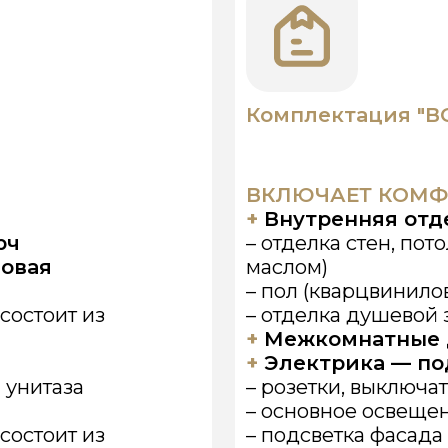
– пол (кварцвиниловая плитка
ит из
– отделка душевой зоны (квар
+
Межкомнатные двери, две
+
Электрика — под ключ:
аза
– розетки, выключатели
– основное освещение
ит из
– подсветка фасада (светильни
– прикроватное освещение
+
С/У под ключ:
– стеклянное ограждение в д
– раковины с тумбой
оме сауны)
– смеситель
ветривания),
– полотенцесушитель
ть)
– душевая зона с сухим трапо
– тропический душ
– комплект, инсталляция, кноп
– бойлер 50л (80л смотря как
+
Отопление:
+
Терраса:
– теплые полы во всем доме